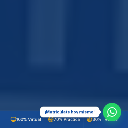
¡Matricúlate hoy mismo!
100% Virtual
70% Práctica
30% Teórico