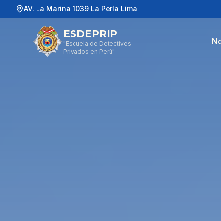
AV. La Marina 1039 La Perla Lima
ESDEPRIP
No
"Escuela de Detectives
Privados en Perú"