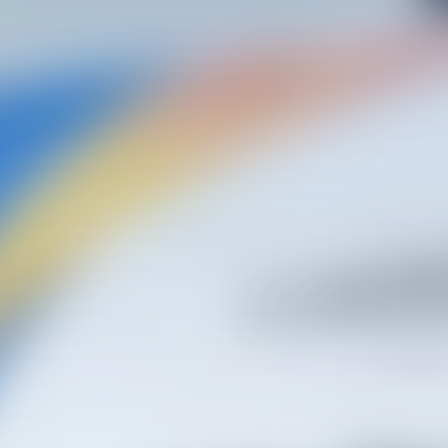
r con
Casos
eses