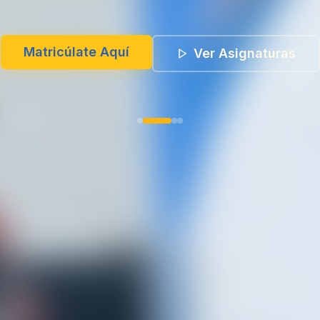
Matricúlate Aquí
Ver Asignaturas