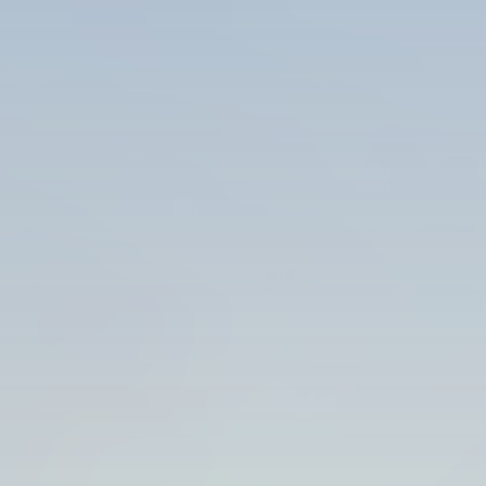
Apre
Técn
Prá