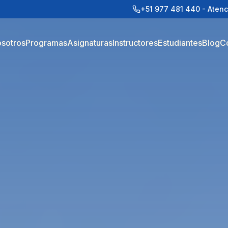
+51 977 481 440 - Atenc
sotros
Programas
Asignaturas
Instructores
Estudiantes
Blog
C