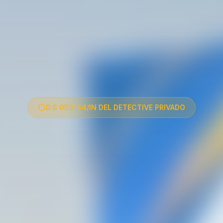
D.S 053-84/IN DEL DETECTIVE PRIVADO
nde a Investiga
icas Reales y 
cticos en 12 m