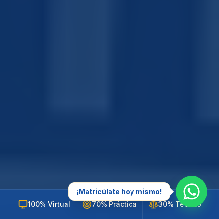
¡Matricúlate hoy mismo!
100% Virtual
70% Práctica
30% Teórico