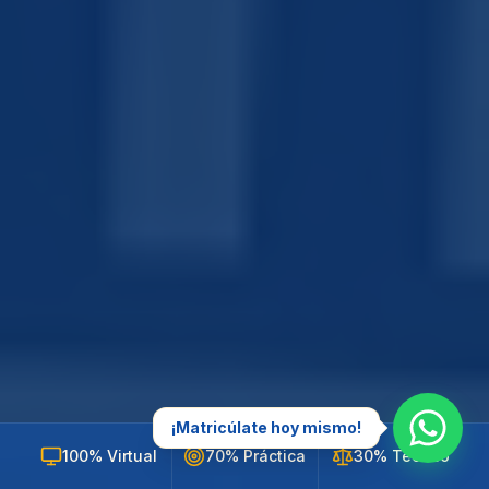
¡Matricúlate hoy mismo!
100% Virtual
70% Práctica
30% Teórico