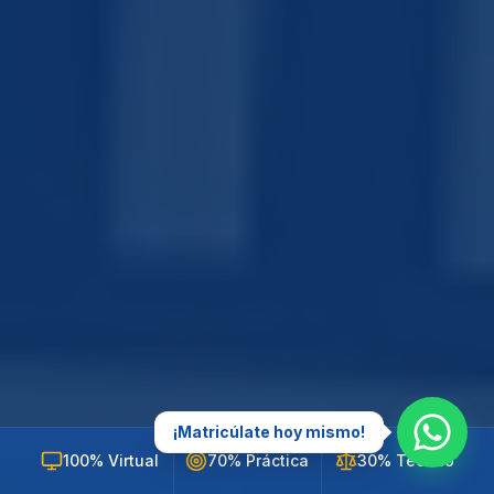
¡Matricúlate hoy mismo!
100% Virtual
70% Práctica
30% Teórico