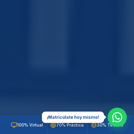
¡Matricúlate hoy mismo!
100% Virtual
70% Práctica
30% Teórico